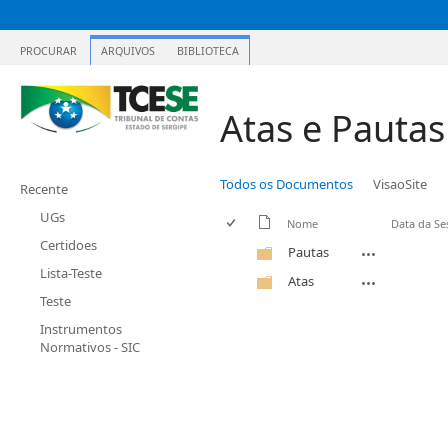
PROCURAR
ARQUIVOS
BIBLIOTECA
Atas e Pautas
Todos os Documentos
VisaoSite
Recente
UGs
Nome
Data da Se
Certidoes
Pautas
Lista-Teste
Atas
Teste
Instrumentos
Normativos - SIC