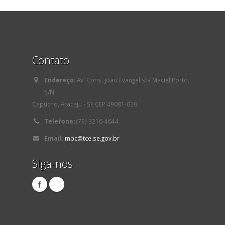
Contato
Endereço:
Av. Cons. João Evangelista Maciel Porto,
S/N
Capucho, Aracaju - SE CEP 49081-020
Telefone:
(79) 3216-4644
Email:
mpc@tce.se.gov.br
Siga-nos